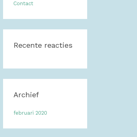
Contact
a
r
:
Recente reacties
Archief
februari 2020