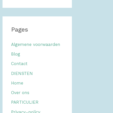
e
k
e
Pages
n
n
Algemene voorwaarden
a
Blog
a
Contact
r
DIENSTEN
:
Home
Over ons
PARTICULIER
Privacy-policy