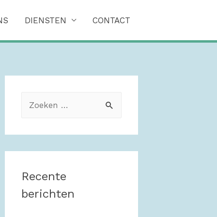
NS
DIENSTEN
CONTACT
Z
o
e
k
e
Recente
n
berichten
n
a