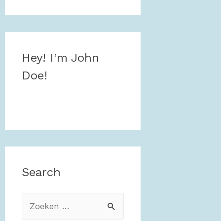
Hey! I’m John
Doe!
Search
Z
o